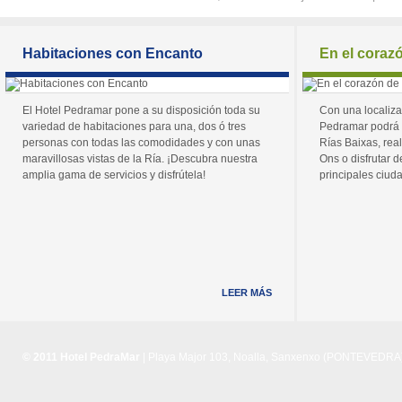
Habitaciones con Encanto
En el coraz
El Hotel Pedramar pone a su disposición toda su
Con una localiza
variedad de habitaciones para una, dos ó tres
Pedramar podrá 
personas con todas las comodidades y con unas
Rías Baixas, real
maravillosas vistas de la Ría. ¡Descubra nuestra
Ons o disfrutar de
amplia gama de servicios y disfrútela!
principales ciuda
LEER MÁS
© 2011 Hotel PedraMar
| Playa Major 103, Noalla, Sanxenxo (PONTEVEDRA) 