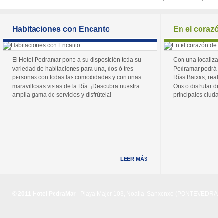
Habitaciones con Encanto
En el coraz
El Hotel Pedramar pone a su disposición toda su
Con una localiza
variedad de habitaciones para una, dos ó tres
Pedramar podrá 
personas con todas las comodidades y con unas
Rías Baixas, real
maravillosas vistas de la Ría. ¡Descubra nuestra
Ons o disfrutar de
amplia gama de servicios y disfrútela!
principales ciuda
LEER MÁS
© 2011 Hotel PedraMar
| Playa Major 103, Noalla, Sanxenxo (PONTEVEDRA) 