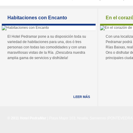
Habitaciones con Encanto
En el coraz
El Hotel Pedramar pone a su disposición toda su
Con una localiza
variedad de habitaciones para una, dos ó tres
Pedramar podrá 
personas con todas las comodidades y con unas
Rías Baixas, real
maravillosas vistas de la Ría. ¡Descubra nuestra
Ons o disfrutar de
amplia gama de servicios y disfrútela!
principales ciuda
LEER MÁS
© 2011 Hotel PedraMar
| Playa Major 103, Noalla, Sanxenxo (PONTEVEDRA) 