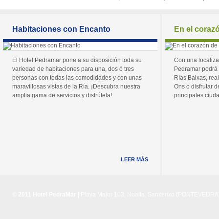
Habitaciones con Encanto
En el coraz
El Hotel Pedramar pone a su disposición toda su
Con una localiza
variedad de habitaciones para una, dos ó tres
Pedramar podrá 
personas con todas las comodidades y con unas
Rías Baixas, real
maravillosas vistas de la Ría. ¡Descubra nuestra
Ons o disfrutar de
amplia gama de servicios y disfrútela!
principales ciuda
LEER MÁS
© 2011 Hotel PedraMar
| Playa Major 103, Noalla, Sanxenxo (PONTEVEDRA) 