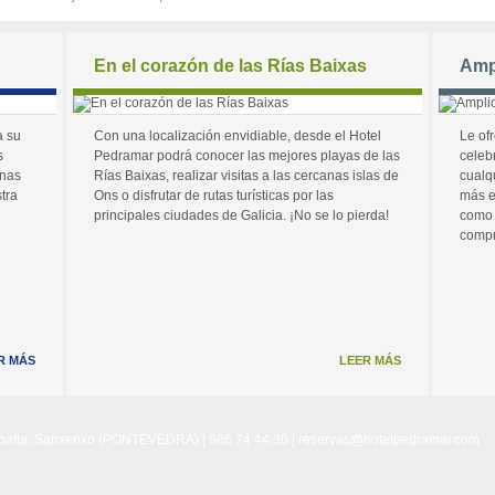
En el corazón de las Rías Baixas
Amp
a su
Con una localización envidiable, desde el Hotel
Le of
s
Pedramar podrá conocer las mejores playas de las
celeb
unas
Rías Baixas, realizar visitas a las cercanas islas de
cualq
tra
Ons o disfrutar de rutas turísticas por las
más e
principales ciudades de Galicia. ¡No se lo pierda!
como 
compr
R MÁS
LEER MÁS
Noalla, Sanxenxo (PONTEVEDRA) | 986 74 44 30 |
reservas@hotelpedramar.com