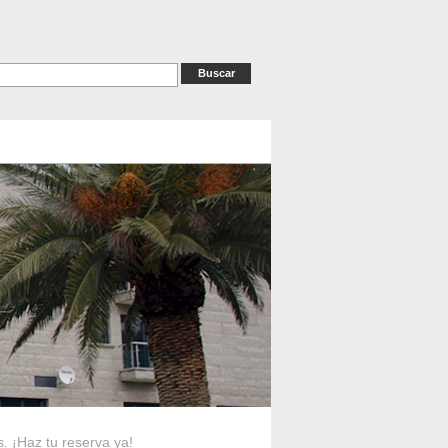
as
RESERVAS
Contacto
s. ¡Haz tu reserva ya!