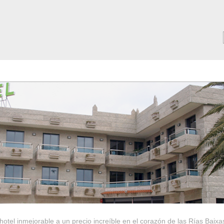
MAR ***
SERVICIOS
Tarifas y Ofertas 2025
Notici
hotel inmejorable a un precio increíble en el corazón de las Rías Baixa