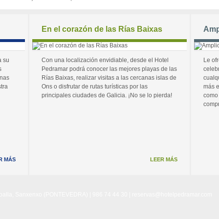
En el corazón de las Rías Baixas
Amp
a su
Con una localización envidiable, desde el Hotel
Le of
s
Pedramar podrá conocer las mejores playas de las
celeb
unas
Rías Baixas, realizar visitas a las cercanas islas de
cualq
tra
Ons o disfrutar de rutas turísticas por las
más e
principales ciudades de Galicia. ¡No se lo pierda!
como 
compr
R MÁS
LEER MÁS
Noalla, Sanxenxo (PONTEVEDRA) | 986 74 44 30 |
reservas@hotelpedramar.com