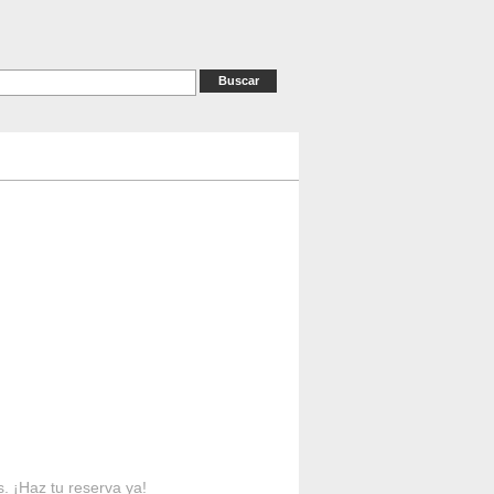
as
RESERVAS
Contacto
s. ¡Haz tu reserva ya!