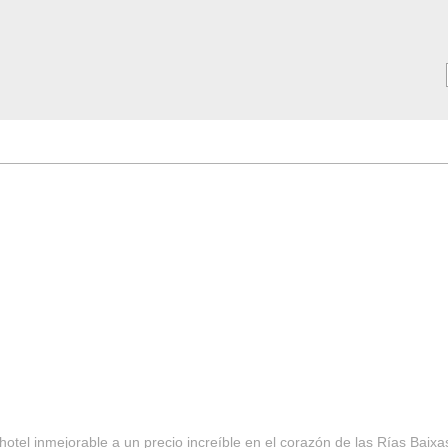
MAR ***
SERVICIOS
Tarifas y Ofertas 2025
Notici
hotel inmejorable a un precio increíble en el corazón de las Rías Baixa