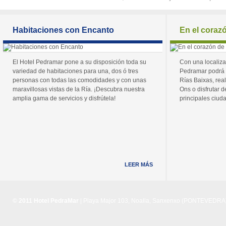
Habitaciones con Encanto
En el coraz
El Hotel Pedramar pone a su disposición toda su
Con una localiza
variedad de habitaciones para una, dos ó tres
Pedramar podrá 
personas con todas las comodidades y con unas
Rías Baixas, real
maravillosas vistas de la Ría. ¡Descubra nuestra
Ons o disfrutar de
amplia gama de servicios y disfrútela!
principales ciuda
LEER MÁS
© 2011 Hotel PedraMar
| Playa Major 103, Noalla, Sanxenxo (PONTEVEDRA) 