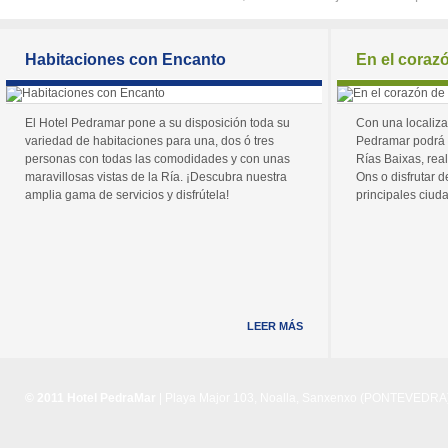
Habitaciones con Encanto
En el coraz
El Hotel Pedramar pone a su disposición toda su
Con una localiza
variedad de habitaciones para una, dos ó tres
Pedramar podrá 
personas con todas las comodidades y con unas
Rías Baixas, real
maravillosas vistas de la Ría. ¡Descubra nuestra
Ons o disfrutar de
amplia gama de servicios y disfrútela!
principales ciuda
LEER MÁS
© 2011 Hotel PedraMar
| Playa Major 103, Noalla, Sanxenxo (PONTEVEDRA) 