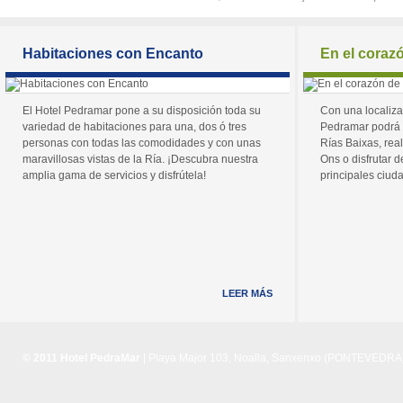
Habitaciones con Encanto
En el coraz
El Hotel Pedramar pone a su disposición toda su
Con una localiza
variedad de habitaciones para una, dos ó tres
Pedramar podrá 
personas con todas las comodidades y con unas
Rías Baixas, real
maravillosas vistas de la Ría. ¡Descubra nuestra
Ons o disfrutar de
amplia gama de servicios y disfrútela!
principales ciuda
LEER MÁS
© 2011 Hotel PedraMar
| Playa Major 103, Noalla, Sanxenxo (PONTEVEDRA) 