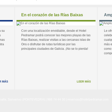
En el corazón de las Rías Baixas
Amp
a su
Con una localización envidiable, desde el Hotel
Le of
s
Pedramar podrá conocer las mejores playas de las
celeb
unas
Rías Baixas, realizar visitas a las cercanas islas de
cualq
tra
Ons o disfrutar de rutas turísticas por las
más e
principales ciudades de Galicia. ¡No se lo pierda!
como 
compr
R MÁS
LEER MÁS
Noalla, Sanxenxo (PONTEVEDRA) | 986 74 44 30 |
reservas@hotelpedramar.com