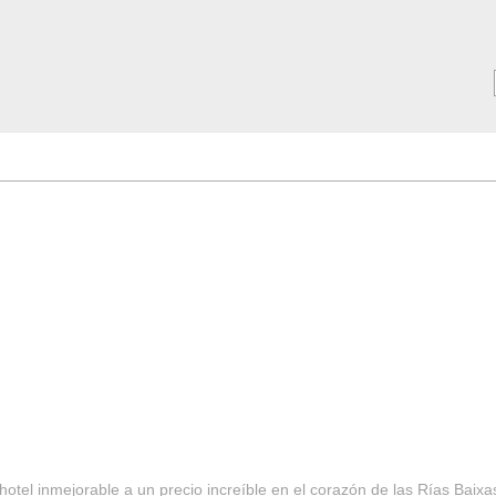
MAR ***
SERVICIOS
Tarifas y Ofertas 2025
Notici
hotel inmejorable a un precio increíble en el corazón de las Rías Baixa