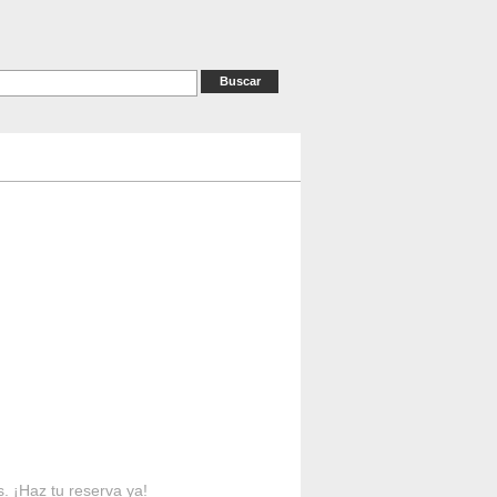
as
RESERVAS
Contacto
s. ¡Haz tu reserva ya!