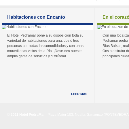
Habitaciones con Encanto
En el coraz
El Hotel Pedramar pone a su disposición toda su
Con una localiza
variedad de habitaciones para una, dos ó tres
Pedramar podrá 
personas con todas las comodidades y con unas
Rías Baixas, real
maravillosas vistas de la Ría. ¡Descubra nuestra
Ons o disfrutar de
amplia gama de servicios y disfrútela!
principales ciuda
LEER MÁS
© 2011 Hotel PedraMar
| Playa Major 103, Noalla, Sanxenxo (PONTEVEDRA) 