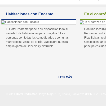
Habitaciones con Encanto
En el coraz
El Hotel Pedramar pone a su disposición toda su
Con una localiza
variedad de habitaciones para una, dos ó tres
Pedramar podrá 
personas con todas las comodidades y con unas
Rías Baixas, real
maravillosas vistas de la Ría. ¡Descubra nuestra
Ons o disfrutar de
amplia gama de servicios y disfrútela!
principales ciuda
LEER MÁS
© 2011 Hotel PedraMar
| Playa Major 103, Noalla, Sanxenxo (PONTEVEDRA) 