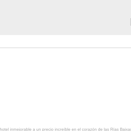
MAR ***
SERVICIOS
Tarifas y Ofertas 2025
Notici
hotel inmejorable a un precio increíble en el corazón de las Rías Baixa