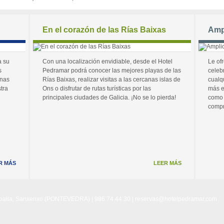
En el corazón de las Rías Baixas
Amp
a su
Con una localización envidiable, desde el Hotel
Le of
s
Pedramar podrá conocer las mejores playas de las
celeb
unas
Rías Baixas, realizar visitas a las cercanas islas de
cualq
tra
Ons o disfrutar de rutas turísticas por las
más e
principales ciudades de Galicia. ¡No se lo pierda!
como 
compr
R MÁS
LEER MÁS
Noalla, Sanxenxo (PONTEVEDRA) | 986 74 44 30 |
reservas@hotelpedramar.com