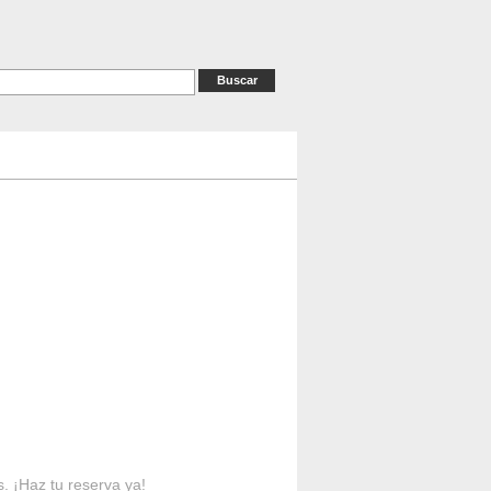
as
RESERVAS
Contacto
s. ¡Haz tu reserva ya!