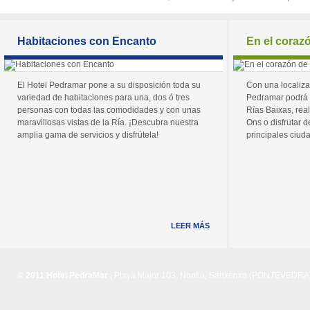
Habitaciones con Encanto
En el coraz
El Hotel Pedramar pone a su disposición toda su
Con una localiza
variedad de habitaciones para una, dos ó tres
Pedramar podrá 
personas con todas las comodidades y con unas
Rías Baixas, real
maravillosas vistas de la Ría. ¡Descubra nuestra
Ons o disfrutar de
amplia gama de servicios y disfrútela!
principales ciuda
LEER MÁS
© 2011 Hotel PedraMar
| Playa Major 103, Noalla, Sanxenxo (PONTEVEDRA) 