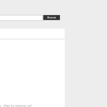
as
RESERVAS
Contacto
s. ¡Haz tu reserva ya!