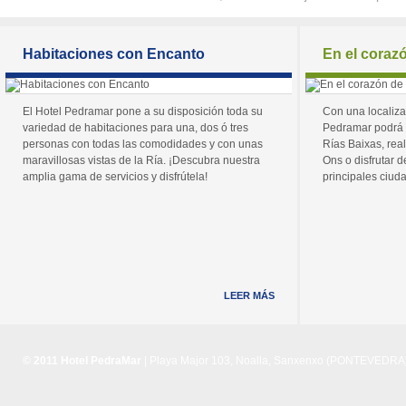
Habitaciones con Encanto
En el coraz
El Hotel Pedramar pone a su disposición toda su
Con una localiza
variedad de habitaciones para una, dos ó tres
Pedramar podrá 
personas con todas las comodidades y con unas
Rías Baixas, real
maravillosas vistas de la Ría. ¡Descubra nuestra
Ons o disfrutar de
amplia gama de servicios y disfrútela!
principales ciuda
LEER MÁS
© 2011 Hotel PedraMar
| Playa Major 103, Noalla, Sanxenxo (PONTEVEDRA) 