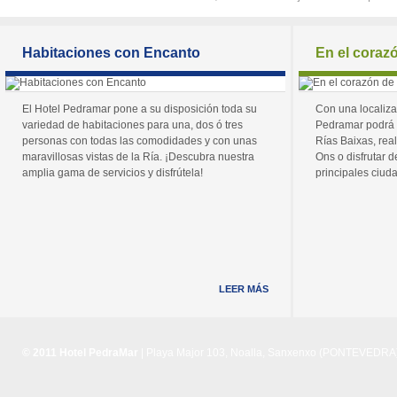
Habitaciones con Encanto
En el coraz
El Hotel Pedramar pone a su disposición toda su
Con una localiza
variedad de habitaciones para una, dos ó tres
Pedramar podrá 
personas con todas las comodidades y con unas
Rías Baixas, real
maravillosas vistas de la Ría. ¡Descubra nuestra
Ons o disfrutar de
amplia gama de servicios y disfrútela!
principales ciuda
LEER MÁS
© 2011 Hotel PedraMar
| Playa Major 103, Noalla, Sanxenxo (PONTEVEDRA) 