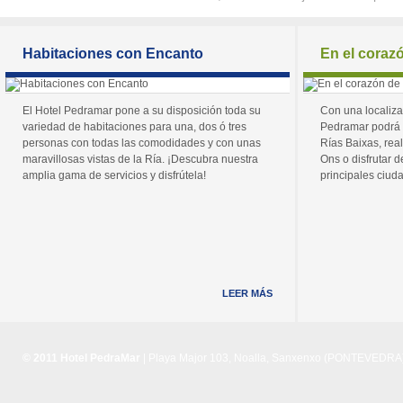
Habitaciones con Encanto
En el coraz
El Hotel Pedramar pone a su disposición toda su
Con una localiza
variedad de habitaciones para una, dos ó tres
Pedramar podrá 
personas con todas las comodidades y con unas
Rías Baixas, real
maravillosas vistas de la Ría. ¡Descubra nuestra
Ons o disfrutar de
amplia gama de servicios y disfrútela!
principales ciuda
LEER MÁS
© 2011 Hotel PedraMar
| Playa Major 103, Noalla, Sanxenxo (PONTEVEDRA) 