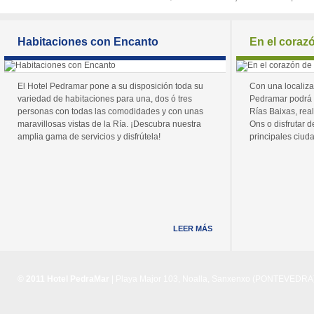
Habitaciones con Encanto
En el coraz
El Hotel Pedramar pone a su disposición toda su
Con una localiza
variedad de habitaciones para una, dos ó tres
Pedramar podrá 
personas con todas las comodidades y con unas
Rías Baixas, real
maravillosas vistas de la Ría. ¡Descubra nuestra
Ons o disfrutar de
amplia gama de servicios y disfrútela!
principales ciuda
LEER MÁS
© 2011 Hotel PedraMar
| Playa Major 103, Noalla, Sanxenxo (PONTEVEDRA) 