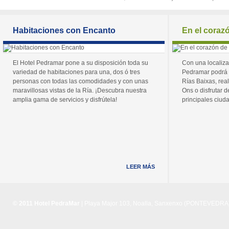
Habitaciones con Encanto
En el coraz
El Hotel Pedramar pone a su disposición toda su
Con una localiza
variedad de habitaciones para una, dos ó tres
Pedramar podrá 
personas con todas las comodidades y con unas
Rías Baixas, real
maravillosas vistas de la Ría. ¡Descubra nuestra
Ons o disfrutar de
amplia gama de servicios y disfrútela!
principales ciuda
LEER MÁS
© 2011 Hotel PedraMar
| Playa Major 103, Noalla, Sanxenxo (PONTEVEDRA) 