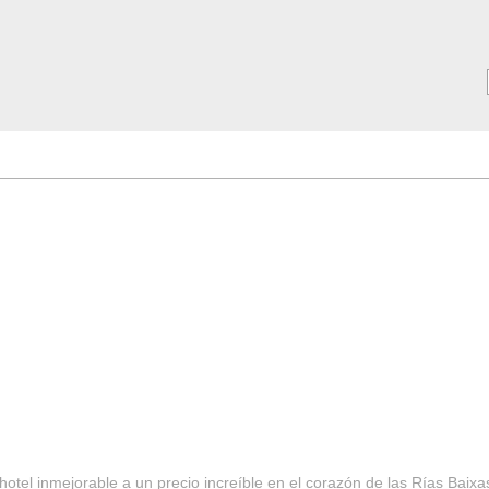
MAR ***
SERVICIOS
Tarifas y Ofertas 2025
Notici
hotel inmejorable a un precio increíble en el corazón de las Rías Baixa