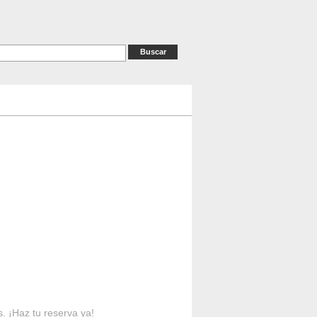
as
RESERVAS
Contacto
s. ¡Haz tu reserva ya!