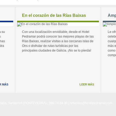
En el corazón de las Rías Baixas
Amp
a su
Con una localización envidiable, desde el Hotel
Le of
s
Pedramar podrá conocer las mejores playas de las
celeb
unas
Rías Baixas, realizar visitas a las cercanas islas de
cualq
tra
Ons o disfrutar de rutas turísticas por las
más e
principales ciudades de Galicia. ¡No se lo pierda!
como 
compr
R MÁS
LEER MÁS
Noalla, Sanxenxo (PONTEVEDRA) | 986 74 44 30 |
reservas@hotelpedramar.com