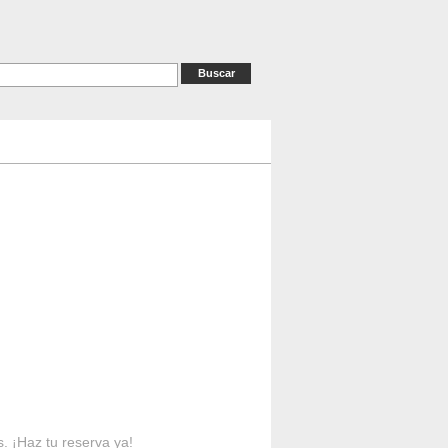
as
RESERVAS
Contacto
s. ¡Haz tu reserva ya!