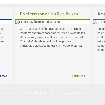
En el corazón de las Rías Baixas
Amp
a su
Con una localización envidiable, desde el Hotel
Le of
s
Pedramar podrá conocer las mejores playas de las
celeb
unas
Rías Baixas, realizar visitas a las cercanas islas de
cualq
tra
Ons o disfrutar de rutas turísticas por las
más e
principales ciudades de Galicia. ¡No se lo pierda!
como 
compr
R MÁS
LEER MÁS
Noalla, Sanxenxo (PONTEVEDRA) | 986 74 44 30 |
reservas@hotelpedramar.com