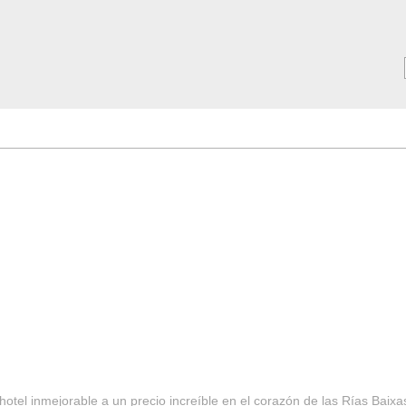
MAR ***
SERVICIOS
Tarifas y Ofertas 2025
Notici
hotel inmejorable a un precio increíble en el corazón de las Rías Baixa