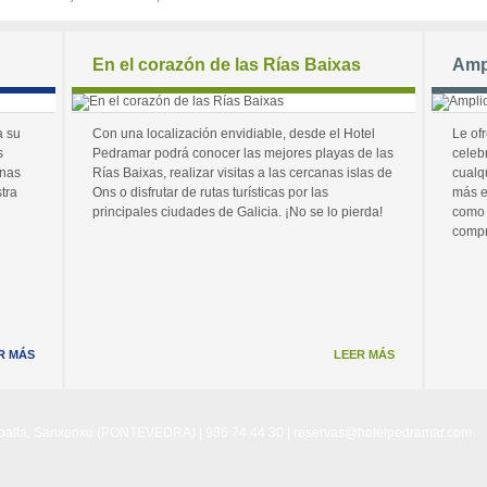
En el corazón de las Rías Baixas
Amp
a su
Con una localización envidiable, desde el Hotel
Le of
s
Pedramar podrá conocer las mejores playas de las
celeb
unas
Rías Baixas, realizar visitas a las cercanas islas de
cualq
tra
Ons o disfrutar de rutas turísticas por las
más e
principales ciudades de Galicia. ¡No se lo pierda!
como 
compr
R MÁS
LEER MÁS
Noalla, Sanxenxo (PONTEVEDRA) | 986 74 44 30 |
reservas@hotelpedramar.com