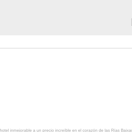
MAR ***
SERVICIOS
Tarifas y Ofertas 2025
Notici
hotel inmejorable a un precio increíble en el corazón de las Rías Baixa