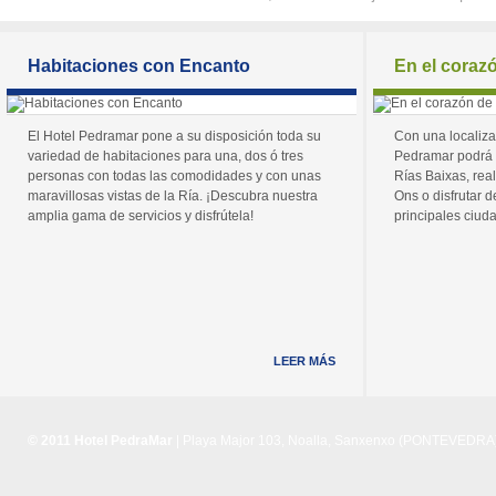
Habitaciones con Encanto
En el coraz
El Hotel Pedramar pone a su disposición toda su
Con una localiza
variedad de habitaciones para una, dos ó tres
Pedramar podrá 
personas con todas las comodidades y con unas
Rías Baixas, real
maravillosas vistas de la Ría. ¡Descubra nuestra
Ons o disfrutar de
amplia gama de servicios y disfrútela!
principales ciuda
LEER MÁS
© 2011 Hotel PedraMar
| Playa Major 103, Noalla, Sanxenxo (PONTEVEDRA) 