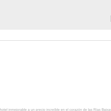
MAR ***
SERVICIOS
Tarifas y Ofertas 2025
Notici
hotel inmejorable a un precio increíble en el corazón de las Rías Baixa