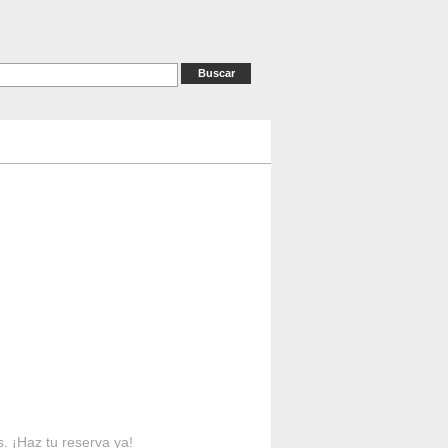
as
RESERVAS
Contacto
s. ¡Haz tu reserva ya!