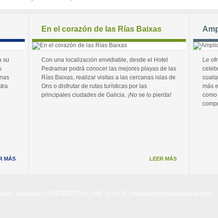
En el corazón de las Rías Baixas
Amp
a su
Con una localización envidiable, desde el Hotel
Le of
s
Pedramar podrá conocer las mejores playas de las
celeb
unas
Rías Baixas, realizar visitas a las cercanas islas de
cualq
tra
Ons o disfrutar de rutas turísticas por las
más e
principales ciudades de Galicia. ¡No se lo pierda!
como 
compr
R MÁS
LEER MÁS
Noalla, Sanxenxo (PONTEVEDRA) | 986 74 44 30 |
reservas@hotelpedramar.com