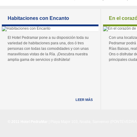
Habitaciones con Encanto
En el coraz
El Hotel Pedramar pone a su disposición toda su
Con una localiza
variedad de habitaciones para una, dos ó tres
Pedramar podrá 
personas con todas las comodidades y con unas
Rías Baixas, real
maravillosas vistas de la Ría. ¡Descubra nuestra
Ons o disfrutar de
amplia gama de servicios y disfrútela!
principales ciuda
LEER MÁS
© 2011 Hotel PedraMar
| Playa Major 103, Noalla, Sanxenxo (PONTEVEDRA) 