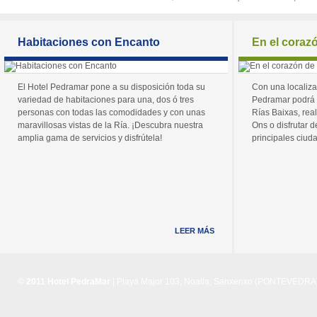
Habitaciones con Encanto
En el coraz
El Hotel Pedramar pone a su disposición toda su
Con una localiza
variedad de habitaciones para una, dos ó tres
Pedramar podrá 
personas con todas las comodidades y con unas
Rías Baixas, real
maravillosas vistas de la Ría. ¡Descubra nuestra
Ons o disfrutar de
amplia gama de servicios y disfrútela!
principales ciuda
LEER MÁS
© 2011 Hotel PedraMar
| Playa Major 103, Noalla, Sanxenxo (PONTEVEDRA) 