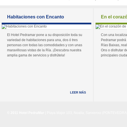
Habitaciones con Encanto
En el coraz
El Hotel Pedramar pone a su disposición toda su
Con una localiza
variedad de habitaciones para una, dos ó tres
Pedramar podrá 
personas con todas las comodidades y con unas
Rías Baixas, real
maravillosas vistas de la Ría. ¡Descubra nuestra
Ons o disfrutar de
amplia gama de servicios y disfrútela!
principales ciuda
LEER MÁS
© 2011 Hotel PedraMar
| Playa Major 103, Noalla, Sanxenxo (PONTEVEDRA) 