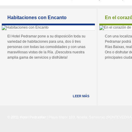
Habitaciones con Encanto
En el coraz
El Hotel Pedramar pone a su disposición toda su
Con una localiza
variedad de habitaciones para una, dos ó tres
Pedramar podrá 
personas con todas las comodidades y con unas
Rías Baixas, real
maravillosas vistas de la Ría. ¡Descubra nuestra
Ons o disfrutar de
amplia gama de servicios y disfrútela!
principales ciuda
LEER MÁS
© 2011 Hotel PedraMar
| Playa Major 103, Noalla, Sanxenxo (PONTEVEDRA) 