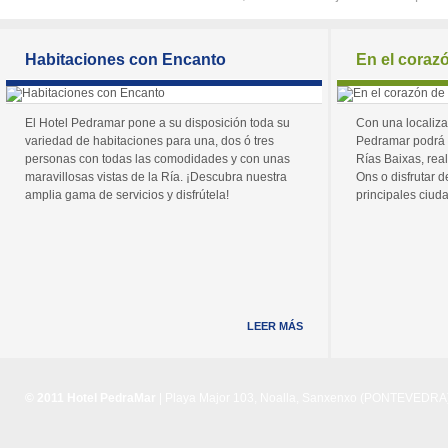
Habitaciones con Encanto
En el coraz
El Hotel Pedramar pone a su disposición toda su
Con una localiza
variedad de habitaciones para una, dos ó tres
Pedramar podrá 
personas con todas las comodidades y con unas
Rías Baixas, real
maravillosas vistas de la Ría. ¡Descubra nuestra
Ons o disfrutar de
amplia gama de servicios y disfrútela!
principales ciuda
LEER MÁS
© 2011 Hotel PedraMar
| Playa Major 103, Noalla, Sanxenxo (PONTEVEDRA) 