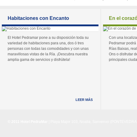
Habitaciones con Encanto
En el coraz
El Hotel Pedramar pone a su disposición toda su
Con una localiza
variedad de habitaciones para una, dos ó tres
Pedramar podrá 
personas con todas las comodidades y con unas
Rías Baixas, real
maravillosas vistas de la Ría. ¡Descubra nuestra
Ons o disfrutar de
amplia gama de servicios y disfrútela!
principales ciuda
LEER MÁS
© 2011 Hotel PedraMar
| Playa Major 103, Noalla, Sanxenxo (PONTEVEDRA) 