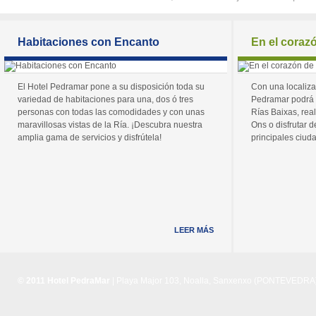
Habitaciones con Encanto
En el coraz
El Hotel Pedramar pone a su disposición toda su
Con una localiza
variedad de habitaciones para una, dos ó tres
Pedramar podrá 
personas con todas las comodidades y con unas
Rías Baixas, real
maravillosas vistas de la Ría. ¡Descubra nuestra
Ons o disfrutar de
amplia gama de servicios y disfrútela!
principales ciuda
LEER MÁS
© 2011 Hotel PedraMar
| Playa Major 103, Noalla, Sanxenxo (PONTEVEDRA) 