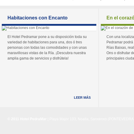
Habitaciones con Encanto
En el coraz
El Hotel Pedramar pone a su disposición toda su
Con una localiza
variedad de habitaciones para una, dos ó tres
Pedramar podrá 
personas con todas las comodidades y con unas
Rías Baixas, real
maravillosas vistas de la Ría. ¡Descubra nuestra
Ons o disfrutar de
amplia gama de servicios y disfrútela!
principales ciuda
LEER MÁS
© 2011 Hotel PedraMar
| Playa Major 103, Noalla, Sanxenxo (PONTEVEDRA) 