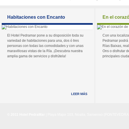
Habitaciones con Encanto
En el coraz
El Hotel Pedramar pone a su disposición toda su
Con una localiza
variedad de habitaciones para una, dos ó tres
Pedramar podrá 
personas con todas las comodidades y con unas
Rías Baixas, real
maravillosas vistas de la Ría. ¡Descubra nuestra
Ons o disfrutar de
amplia gama de servicios y disfrútela!
principales ciuda
LEER MÁS
© 2011 Hotel PedraMar
| Playa Major 103, Noalla, Sanxenxo (PONTEVEDRA) 