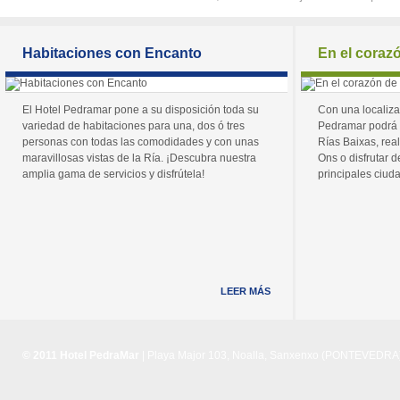
Habitaciones con Encanto
En el coraz
El Hotel Pedramar pone a su disposición toda su
Con una localiza
variedad de habitaciones para una, dos ó tres
Pedramar podrá 
personas con todas las comodidades y con unas
Rías Baixas, real
maravillosas vistas de la Ría. ¡Descubra nuestra
Ons o disfrutar de
amplia gama de servicios y disfrútela!
principales ciuda
LEER MÁS
© 2011 Hotel PedraMar
| Playa Major 103, Noalla, Sanxenxo (PONTEVEDRA) 