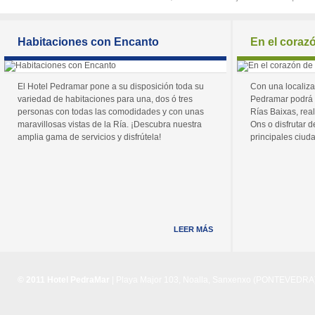
Habitaciones con Encanto
En el coraz
El Hotel Pedramar pone a su disposición toda su
Con una localiza
variedad de habitaciones para una, dos ó tres
Pedramar podrá 
personas con todas las comodidades y con unas
Rías Baixas, real
maravillosas vistas de la Ría. ¡Descubra nuestra
Ons o disfrutar de
amplia gama de servicios y disfrútela!
principales ciuda
LEER MÁS
© 2011 Hotel PedraMar
| Playa Major 103, Noalla, Sanxenxo (PONTEVEDRA) 