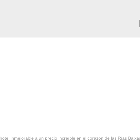
MAR ***
SERVICIOS
Tarifas y Ofertas 2025
Notici
hotel inmejorable a un precio increíble en el corazón de las Rías Baixa