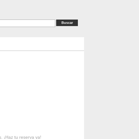
as
RESERVAS
Contacto
s. ¡Haz tu reserva ya!