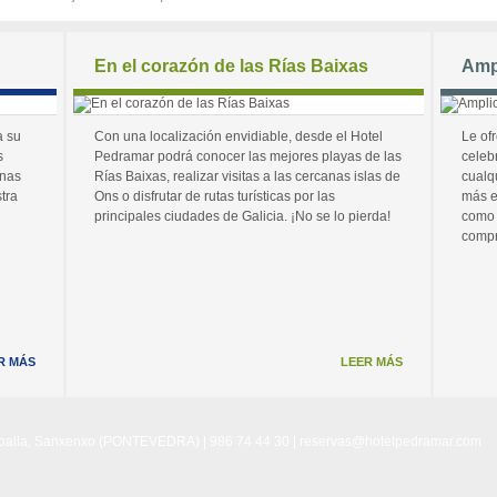
En el corazón de las Rías Baixas
Amp
a su
Con una localización envidiable, desde el Hotel
Le of
s
Pedramar podrá conocer las mejores playas de las
celeb
unas
Rías Baixas, realizar visitas a las cercanas islas de
cualq
tra
Ons o disfrutar de rutas turísticas por las
más e
principales ciudades de Galicia. ¡No se lo pierda!
como 
compr
R MÁS
LEER MÁS
Noalla, Sanxenxo (PONTEVEDRA) | 986 74 44 30 |
reservas@hotelpedramar.com