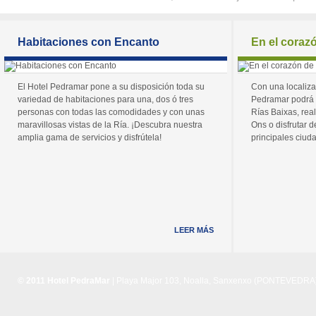
Habitaciones con Encanto
En el coraz
El Hotel Pedramar pone a su disposición toda su
Con una localiza
variedad de habitaciones para una, dos ó tres
Pedramar podrá 
personas con todas las comodidades y con unas
Rías Baixas, real
maravillosas vistas de la Ría. ¡Descubra nuestra
Ons o disfrutar de
amplia gama de servicios y disfrútela!
principales ciuda
LEER MÁS
© 2011 Hotel PedraMar
| Playa Major 103, Noalla, Sanxenxo (PONTEVEDRA) 