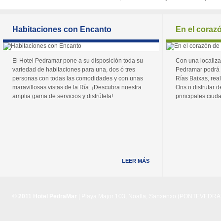
Habitaciones con Encanto
En el coraz
El Hotel Pedramar pone a su disposición toda su
Con una localiza
variedad de habitaciones para una, dos ó tres
Pedramar podrá 
personas con todas las comodidades y con unas
Rías Baixas, real
maravillosas vistas de la Ría. ¡Descubra nuestra
Ons o disfrutar de
amplia gama de servicios y disfrútela!
principales ciuda
LEER MÁS
© 2011 Hotel PedraMar
| Playa Major 103, Noalla, Sanxenxo (PONTEVEDRA) 