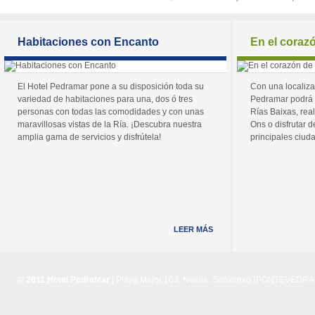
Habitaciones con Encanto
En el coraz
El Hotel Pedramar pone a su disposición toda su
Con una localiza
variedad de habitaciones para una, dos ó tres
Pedramar podrá 
personas con todas las comodidades y con unas
Rías Baixas, real
maravillosas vistas de la Ría. ¡Descubra nuestra
Ons o disfrutar de
amplia gama de servicios y disfrútela!
principales ciuda
LEER MÁS
© 2011 Hotel PedraMar
| Playa Major 103, Noalla, Sanxenxo (PONTEVEDRA) 