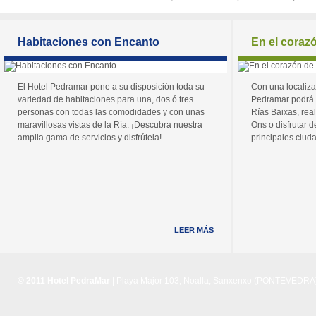
Habitaciones con Encanto
En el coraz
El Hotel Pedramar pone a su disposición toda su
Con una localiza
variedad de habitaciones para una, dos ó tres
Pedramar podrá 
personas con todas las comodidades y con unas
Rías Baixas, real
maravillosas vistas de la Ría. ¡Descubra nuestra
Ons o disfrutar de
amplia gama de servicios y disfrútela!
principales ciuda
LEER MÁS
© 2011 Hotel PedraMar
| Playa Major 103, Noalla, Sanxenxo (PONTEVEDRA) 