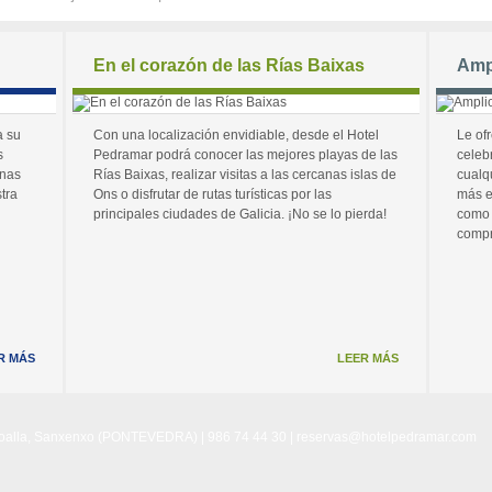
En el corazón de las Rías Baixas
Amp
a su
Con una localización envidiable, desde el Hotel
Le of
s
Pedramar podrá conocer las mejores playas de las
celeb
unas
Rías Baixas, realizar visitas a las cercanas islas de
cualq
tra
Ons o disfrutar de rutas turísticas por las
más e
principales ciudades de Galicia. ¡No se lo pierda!
como 
compr
R MÁS
LEER MÁS
Noalla, Sanxenxo (PONTEVEDRA) | 986 74 44 30 |
reservas@hotelpedramar.com