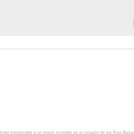
MAR ***
SERVICIOS
Tarifas y Ofertas 2025
Notici
hotel inmejorable a un precio increíble en el corazón de las Rías Baixa