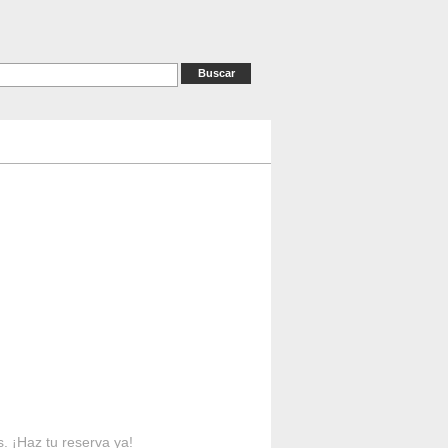
as
RESERVAS
Contacto
s. ¡Haz tu reserva ya!