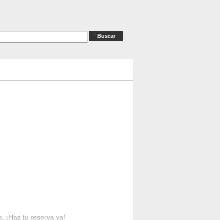
as
RESERVAS
Contacto
s. ¡Haz tu reserva ya!