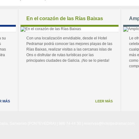
En el corazón de las Rías Baixas
Amp
a su
Con una localización envidiable, desde el Hotel
Le of
s
Pedramar podrá conocer las mejores playas de las
celeb
unas
Rías Baixas, realizar visitas a las cercanas islas de
cualq
tra
Ons o disfrutar de rutas turísticas por las
más e
principales ciudades de Galicia. ¡No se lo pierda!
como 
compr
R MÁS
LEER MÁS
Noalla, Sanxenxo (PONTEVEDRA) | 986 74 44 30 |
reservas@hotelpedramar.com