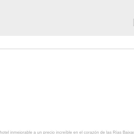
MAR ***
SERVICIOS
Tarifas y Ofertas 2025
Notici
hotel inmejorable a un precio increíble en el corazón de las Rías Baixa