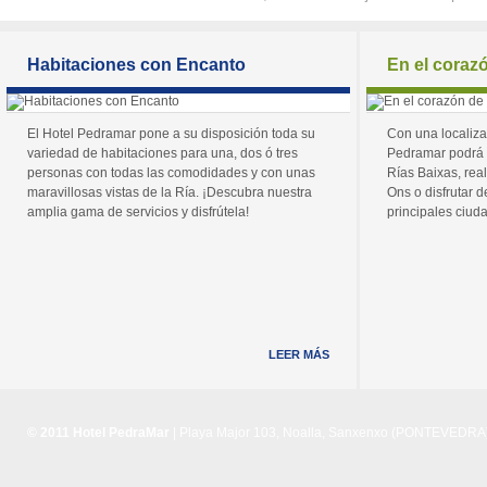
Habitaciones con Encanto
En el coraz
El Hotel Pedramar pone a su disposición toda su
Con una localiza
variedad de habitaciones para una, dos ó tres
Pedramar podrá 
personas con todas las comodidades y con unas
Rías Baixas, real
maravillosas vistas de la Ría. ¡Descubra nuestra
Ons o disfrutar de
amplia gama de servicios y disfrútela!
principales ciuda
LEER MÁS
© 2011 Hotel PedraMar
| Playa Major 103, Noalla, Sanxenxo (PONTEVEDRA) 