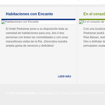
Habitaciones con Encanto
En el coraz
El Hotel Pedramar pone a su disposición toda su
Con una localiza
variedad de habitaciones para una, dos ó tres
Pedramar podrá 
personas con todas las comodidades y con unas
Rías Baixas, real
maravillosas vistas de la Ría. ¡Descubra nuestra
Ons o disfrutar de
amplia gama de servicios y disfrútela!
principales ciuda
LEER MÁS
© 2011 Hotel PedraMar
| Playa Major 103, Noalla, Sanxenxo (PONTEVEDRA) 