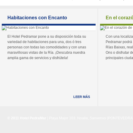
Habitaciones con Encanto
En el coraz
El Hotel Pedramar pone a su disposición toda su
Con una localiza
variedad de habitaciones para una, dos ó tres
Pedramar podrá 
personas con todas las comodidades y con unas
Rías Baixas, real
maravillosas vistas de la Ría. ¡Descubra nuestra
Ons o disfrutar de
amplia gama de servicios y disfrútela!
principales ciuda
LEER MÁS
© 2011 Hotel PedraMar
| Playa Major 103, Noalla, Sanxenxo (PONTEVEDRA) 