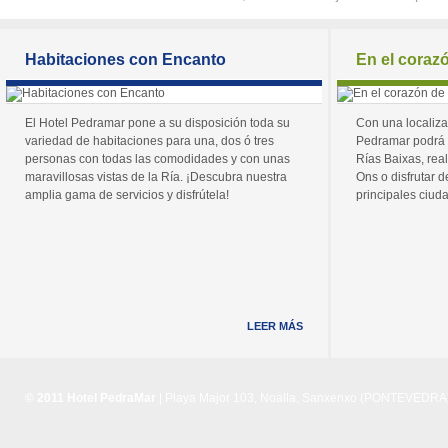
Habitaciones con Encanto
En el coraz
El Hotel Pedramar pone a su disposición toda su
Con una localiza
variedad de habitaciones para una, dos ó tres
Pedramar podrá 
personas con todas las comodidades y con unas
Rías Baixas, real
maravillosas vistas de la Ría. ¡Descubra nuestra
Ons o disfrutar de
amplia gama de servicios y disfrútela!
principales ciuda
LEER MÁS
© 2011 Hotel PedraMar
| Playa Major 103, Noalla, Sanxenxo (PONTEVEDRA) 