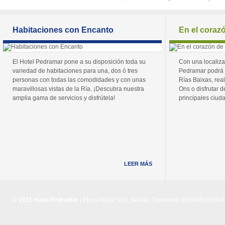
Habitaciones con Encanto
En el coraz
El Hotel Pedramar pone a su disposición toda su
Con una localiza
variedad de habitaciones para una, dos ó tres
Pedramar podrá 
personas con todas las comodidades y con unas
Rías Baixas, real
maravillosas vistas de la Ría. ¡Descubra nuestra
Ons o disfrutar de
amplia gama de servicios y disfrútela!
principales ciuda
LEER MÁS
© 2011 Hotel PedraMar
| Playa Major 103, Noalla, Sanxenxo (PONTEVEDRA) 