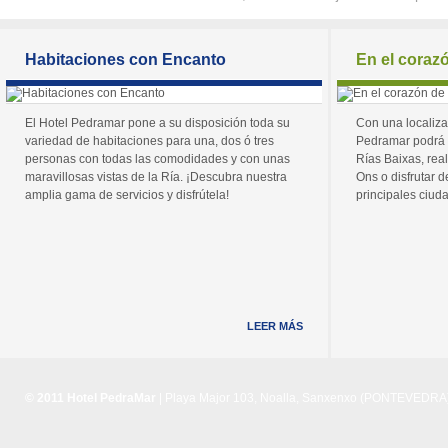
Habitaciones con Encanto
En el coraz
El Hotel Pedramar pone a su disposición toda su
Con una localiza
variedad de habitaciones para una, dos ó tres
Pedramar podrá 
personas con todas las comodidades y con unas
Rías Baixas, real
maravillosas vistas de la Ría. ¡Descubra nuestra
Ons o disfrutar de
amplia gama de servicios y disfrútela!
principales ciuda
LEER MÁS
© 2011 Hotel PedraMar
| Playa Major 103, Noalla, Sanxenxo (PONTEVEDRA) 