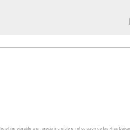
MAR ***
SERVICIOS
Tarifas y Ofertas 2025
Notici
hotel inmejorable a un precio increíble en el corazón de las Rías Baixa